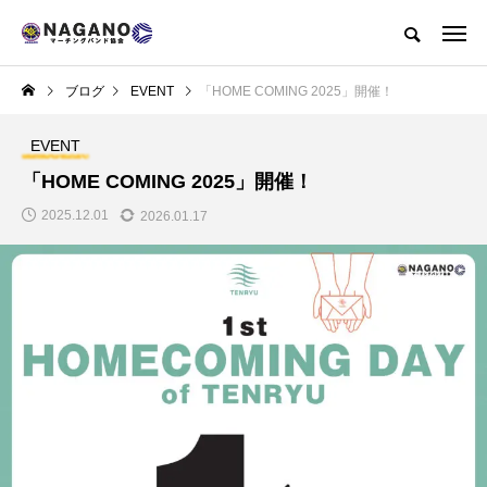
長野県マーチングバンド協会公式WEBサイト
ブログ
EVENT
「HOME COMING 2025」開催！
協会概要
各ポリシーについて
EVENT
NEW POST
「HOME COMING 2025」開催！
2025.12.01
2026.01.17
BENEFICIAL
SPONSOR
大会やイベント等で撮
スポンサー募集（バナ
影した動画の利用につ
ー広告）