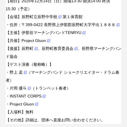
【期日】2025年12月14日（日）開場13:30 開演14:00 終演
15:30（予定）
【会場】
辰野町立辰野中学校
第１体育館
・住所：
〒399-0422 長野県上伊那郡辰野町大字平出１８８８
【主催】
伊那谷マーチングバンドTENRYU
【共催】
Project Gluon
【後援】
辰野町
、
辰野町教育委員会
、
長野県マーチングバン
ド協会
【ゲスト演奏（敬称略）】
・
野上 孟
（マーチングバンド ショークリエイター・ドラム奏
者）
・
片岡 優斗
（トランペット奏者）
・
INSTANT CORPS
・
Project Gluon
【入場料】無料
【その他】詳細は、団体へ直接お問い合わせください。