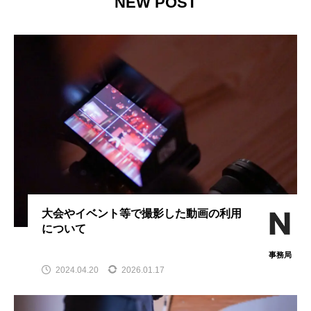
NEW POST
いて
事務局
事務局
2024.04.20
2024.04.21
TAG LIST
まとめ
スポンサー
協会員情報
協会情報
年間計画
指導者
大会やイベント等で撮影した動画の利用
について
事務局
2024.04.20
2026.01.17