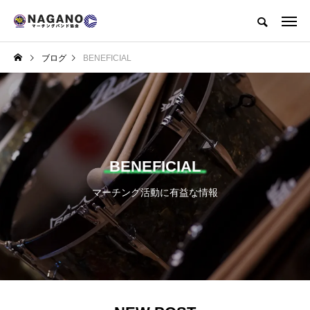
長野県マーチングバンド協会公式WEBサイト
ブログ
BENEFICIAL
協会概要
各ポリシーについて
NEW POST
BENEFICIAL
SPONSOR
BENEFICIAL
マーチング活動に有益な情報
大会やイベント等で撮
スポンサー募集（バナ
影した動画の利用につ
ー広告）